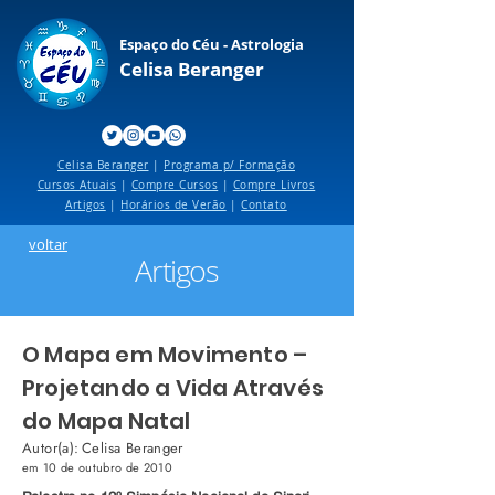
Espaço do Céu - Astrologia
Celisa Beranger
Celisa Beranger
|
Programa p/ Formação
Cursos Atuais
|
Compre Cursos
|
Compre Livros
Artigos
|
Horários de Verão
|
Contato
voltar
Artigos
O Mapa em Movimento –
Projetando a Vida Através
do Mapa Natal
Autor(a):
Celisa Beranger
em
10 de outubro de 2010