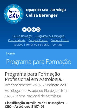
Espaço do Céu - Astrologia
Celisa Beranger
Celisa Beranger
|
Programa p/ Formação
Cursos Atuais
|
Compre Cursos
|
Compre Livros
Artigos
|
Horários de Verão
|
Contato
home
Programa para Formação
Programa para Formação
Profissional em Astrologia.
Reconhecimento SINARJ - Sindicato dos
Astrólogos do Estado do Rio de Janeiro e
CNA - Central Nacional de Astrologia.
Classificação Brasileira de Ocupações -
CBO - Astrólogo 5167- 05