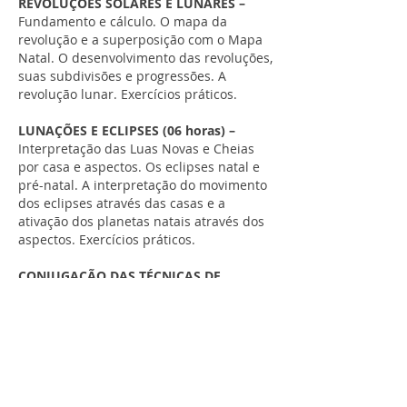
REVOLUÇÕES SOLARES E LUNARES –
Fundamento e cálculo. O mapa da
revolução e a superposição com o Mapa
Natal. O desenvolvimento das revoluções,
suas subdivisões e progressões. A
revolução lunar. Exercícios práticos.
LUNAÇÕES E ECLIPSES (06 horas) –
Interpretação das Luas Novas e Cheias
por casa e aspectos. Os eclipses natal e
pré-natal. A interpretação do movimento
dos eclipses através das casas e a
ativação dos planetas natais através dos
aspectos. Exercícios práticos.
CONJUGAÇÃO DAS TÉCNICAS DE
PREVISÃO –
Estudo da interação de
Revoluções solares, Progressões,
Trânsitos, Lunações e Eclipses na
interpretação de um período anual ou de
um momento dado. Exercícios práticos.
ASTROLOCALIZAÇÃO (06 horas) –