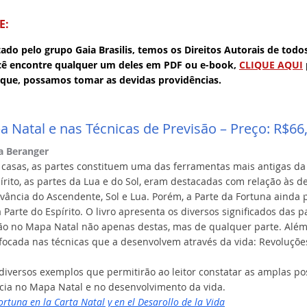
E:
ado pelo grupo Gaia Brasilis, temos os Direitos Autorais de todo
cê encontre qualquer um deles em PDF ou e-book,
CLIQUE AQUI
 que, possamos tomar as devidas providências.
 Natal e nas Técnicas de Previsão – Preço: R$66
sa Beranger
 casas, as partes constituem uma das ferramentas mais antigas da 
írito, as partes da Lua e do Sol, eram destacadas com relação às 
vância do Ascendente, Sol e Lua. Porém, a Parte da Fortuna ainda
 Parte do Espírito. O livro apresenta os diversos significados das
ção no Mapa Natal não apenas destas, mas de qualquer parte. Além
cada nas técnicas que a desenvolvem através da vida: Revoluções 
i diversos exemplos que permitirão ao leitor constatar as amplas po
cia no Mapa Natal e no desenvolvimento da vida.
ortuna en la Carta Natal y en el Desarollo de la Vida