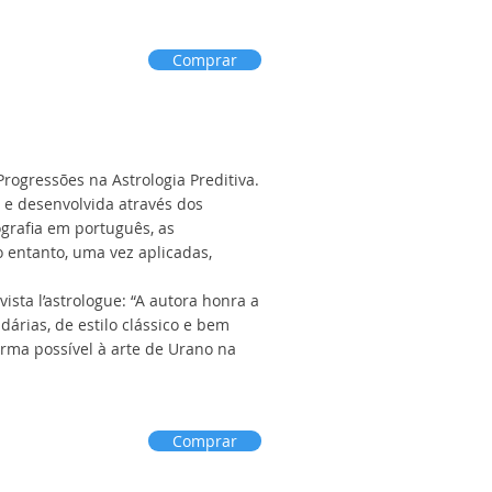
Comprar
Progressões na Astrologia Preditiva.
a e desenvolvida através dos
ografia em português, as
 entanto, uma vez aplicadas,
sta l’astrologue: “A autora honra a
árias, de estilo clássico e bem
orma possível à arte de Urano na
Comprar