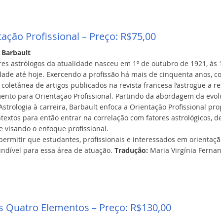
ação Profissional – Preço: R$75,00
 Barbault
es astrólogos da atualidade nasceu em 1º de outubro de 1921, às 
dade até hoje. Exercendo a profissão há mais de cinquenta anos, c
 coletânea de artigos publicados na revista francesa l’astrogue a re
nto para Orientação Profissional. Partindo da abordagem da evolu
Astrologia à carreira, Barbault enfoca a Orientação Profissional p
textos para então entrar na correlação com fatores astrológicos, de
 visando o enfoque profissional.
i permitir que estudantes, profissionais e interessados em orienta
indível para essa área de atuação.
Tradução:
Maria Virgínia Ferna
s Quatro Elementos – Preço: R$130,00