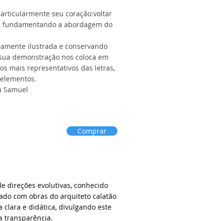
articularmente seu coração:voltar
tivo, fundamentando a abordagem do
ricamente ilustrada e conservando
, sua demonstração nos coloca em
os mais representativos das letras,
 elementos.
za Samuel
Comprar
 direções evolutivas, conhecido
rado com obras do arquiteto calatão
 clara e didática, divulgando este
a transparência.