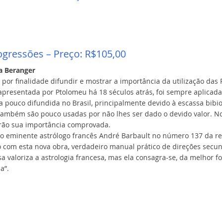
ogressões – Preço: R$105,00
sa Beranger
m por finalidade difundir e mostrar a importância da utilização das 
 apresentada por Ptolomeu há 18 séculos atrás, foi sempre aplicad
 pouco difundida no Brasil, principalmente devido à escassa bibi
também são pouco usadas por não lhes ser dado o devido valor. No
erão sua importância comprovada.
 eminente astrólogo francês André Barbault no número 137 da revi
 com esta nova obra, verdadeiro manual prático de direções secund
sa valoriza a astrologia francesa, mas ela consagra-se, da melhor f
a”.