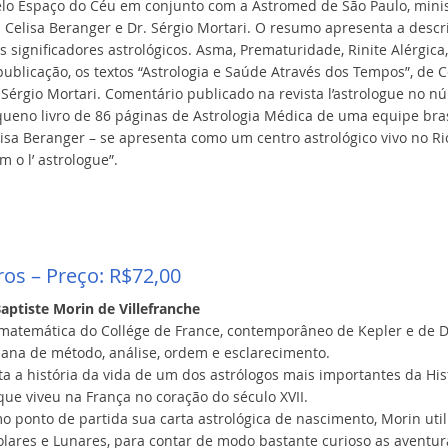
lo Espaço do Céu em conjunto com a Astromed de São Paulo, minist
Celisa Beranger e Dr. Sérgio Mortari. O resumo apresenta a descr
s significadores astrológicos. Asma, Prematuridade, Rinite Alérgic
publicação, os textos “Astrologia e Saúde Através dos Tempos”, de C
Sérgio Mortari. Comentário publicado na revista l’astrologue no n
ueno livro de 86 páginas de Astrologia Médica de uma equipe bras
isa Beranger – se apresenta como um centro astrológico vivo no Rio
m o l’ astrologue”.
ros – Preço: R$72,00
aptiste Morin de Villefranche
 matemática do Collége de France, contemporâneo de Kepler e de 
iana de método, análise, ordem e esclarecimento.
nta a história da vida de um dos astrólogos mais importantes da His
 que viveu na França no coração do século XVII.
ponto de partida sua carta astrológica de nascimento, Morin utili
lares e Lunares, para contar de modo bastante curioso as aventur