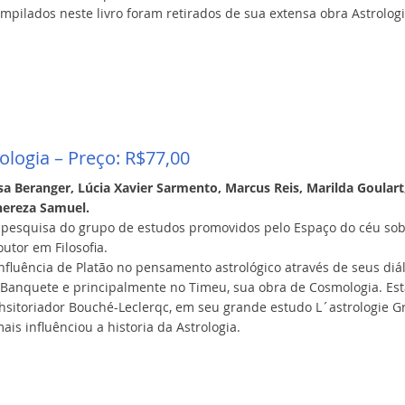
mpilados neste livro foram retirados de sua extensa obra Astrologi
ologia – Preço: R$77,00
sa Beranger, Lúcia Xavier Sarmento, Marcus Reis, Marilda Goulart
hereza Samuel.
 pesquisa do grupo de estudos promovidos pelo Espaço do céu sob 
outor em Filosofia.
influência de Platão no pensamento astrológico através de seus diá
Banquete e principalmente no Timeu, sua obra de Cosmologia. Esta
 hsitoriador Bouché-Leclerqc, em seu grande estudo L´astrologie 
ais influênciou a historia da Astrologia.