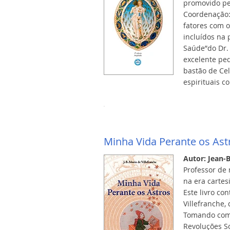
promovido pe
Coordenação: 
fatores com o
incluídos na 
Saúde”do Dr. 
excelente peq
bastão de Cel
espirituais co
Minha Vida Perante os Ast
Autor: Jean-B
Professor de
na era cartes
Este livro co
Villefranche,
Tomando como 
Revoluções So