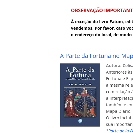
OBSERVAÇÃO IMPORTANT
À exceção do livro Fatum, edit
vendemos. Por favor, caso vo
o endereço do local, de modo
A Parte da Fortuna no Mapa
Autora: Celi
Anteriores às
Fortuna e Esp
a mesma rele
com relação à
a interpreta
também é enfo
Mapa Diário.
O livro inclu
sua importân
*Parte de la F