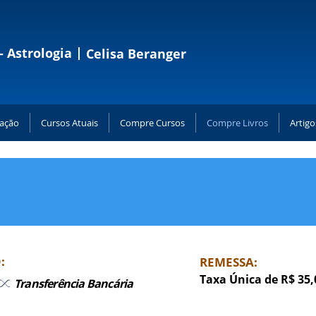
|
- Astrologia
Celisa Beranger
ação
Cursos Atuais
Compre Cursos
Compre Livros
Artigo
Celisa Beranger
|
Programa p/ Formação
Cursos Atuais
|
Compre Cursos
|
Compre Livros
Artigos
|
Horários de Verão
|
Contato
 editados pela Editora Espaço
:
REMESSA:
Taxa Única de R$ 35
,
Transferência Bancária