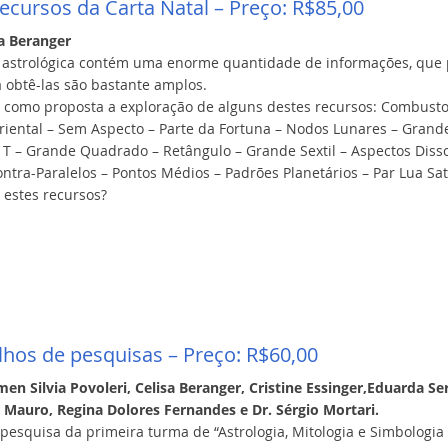
ecursos da Carta Natal – Preço: R$85,00
sa Beranger
 astrológica contém uma enorme quantidade de informações, que po
 obtê-las são bastante amplos.
m como proposta a exploração de alguns destes recursos: Combusto 
iental – Sem Aspecto – Parte da Fortuna – Nodos Lunares – Grande
 T – Grande Quadrado – Retângulo – Grande Sextil – Aspectos Dis
ontra-Paralelos – Pontos Médios – Padrões Planetários – Par Lua S
 estes recursos?
lhos de pesquisas – Preço: R$60,00
en Silvia Povoleri, Celisa Beranger, Cristine Essinger,Eduarda Se
 Mauro, Regina Dolores Fernandes e Dr. Sérgio Mortari.
pesquisa da primeira turma de “Astrologia, Mitologia e Simbologia