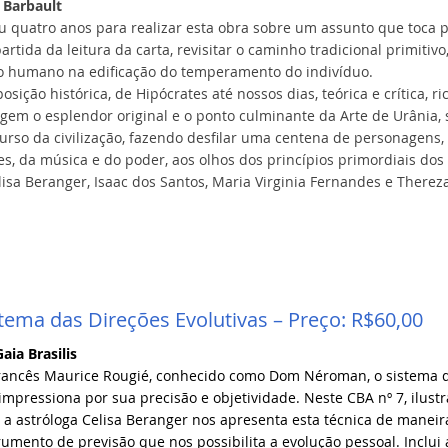
 Barbault
u quatro anos para realizar esta obra sobre um assunto que toca p
artida da leitura da carta, revisitar o caminho tradicional primi
 humano na edificação do temperamento do indivíduo.
sição histórica, de Hipócrates até nossos dias, teórica e crítica, 
gem o esplendor original e o ponto culminante da Arte de Urânia
rso da civilização, fazendo desfilar uma centena de personagens, 
es, da música e do poder, aos olhos dos princípios primordiais dos
isa Beranger, Isaac dos Santos, Maria Virginia Fernandes e There
tema das Direções Evolutivas – Preço: R$60,00
aia Brasilis
francês Maurice Rougié, conhecido como Dom Néroman, o sistema de
mpressiona por sua precisão e objetividade. Neste CBA nº 7, ilust
 a astróloga Celisa Beranger nos apresenta esta técnica de maneira
rumento de previsão que nos possibilita a evolução pessoal. Inclui 