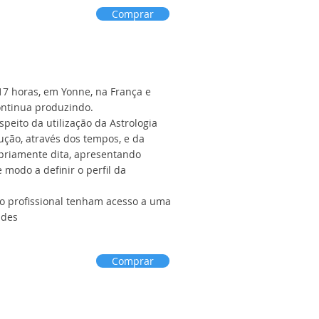
Comprar
17 horas, em Yonne, na França e
ontinua produzindo.
speito da utilização da Astrologia
ção, através dos tempos, e da
ropriamente dita, apresentando
 modo a definir o perfil da
ção profissional tenham acesso a uma
ndes
Comprar