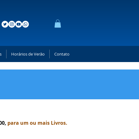
s
Horários de Verão
Contato
 do Céu
00,
para um ou mais Livros.