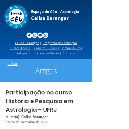
Espaço do Céu - Astrologia
Celisa Beranger
Celisa Beranger
|
Programa p/ Formação
Cursos Atuais
|
Compre Cursos
|
Compre Livros
Artigos
|
Horários de Verão
|
Contato
voltar
Artigos
Participação no curso
História e Pesquisa em
Astrologia – UFRJ
Autor(a):
Celisa Beranger
em
24 de novembro de 2020