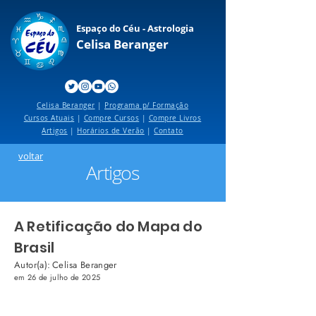
Espaço do Céu - Astrologia
Celisa Beranger
Celisa Beranger
|
Programa p/ Formação
Cursos Atuais
|
Compre Cursos
|
Compre Livros
Artigos
|
Horários de Verão
|
Contato
voltar
Artigos
A Retificação do Mapa do
Brasil
Autor(a):
Celisa Beranger
em
26 de julho de 2025