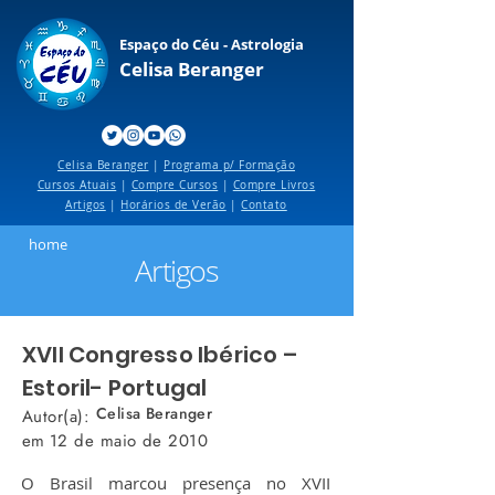
Espaço do Céu - Astrologia
Celisa Beranger
Celisa Beranger
|
Programa p/ Formação
Cursos Atuais
|
Compre Cursos
|
Compre Livros
Artigos
|
Horários de Verão
|
Contato
home
Artigos
XVII Congresso Ibérico –
Estoril- Portugal
Celisa Beranger
Autor(a):
em
12 de maio de 2010
O Brasil marcou presença no XVII 