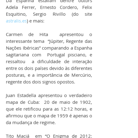
Da Espanha estavam dentre outors 
Adela Ferrer, Ernesto Cordero, Felix 
Esquitino, Sergio Rivillo (do site 
astralis.es
) e mais:
Carmen de Hita  apresentou o 
interessante tema  “Júpiter, Regente das 
Nações Ibéricas” comparando a Espanha 
sagitariana com  Portugal pisciano, e 
ressaltou  a dificuldade de interação 
entre os dois países devido às diferentes 
posturas, e a importância de Mercúrio, 
regente dos dois signos opostos.
Juan Estadella apresentou o verdadeiro 
mapa de Cuba:  20 de maio de 1902, 
que ele retificou para as 12:12 horas, e 
afirmou que o mapa de 1959 é apenas o 
da mudança de regime.
Tito Maciá  em “O Enigma de 2012: 