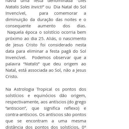
havia uma festa denominada ”
Dies 
Natalis Soles Invicti
” ou  Dia Natal do Sol 
Invencível,  para comemorar a 
diminuição da duração das noites e o 
consequente aumento dos dias. 
 Naquela época o solstício ocorria bem 
próximo ao dia 25. Aliás, o nascimento 
de Jesus Cristo foi considerado nesta 
data para eliminar a festa pagã do Sol 
Invencível.  Podemos observar que a 
palavra “
Natalis
” que deu origem ao 
Natal, está associada ao Sol, não a Jesus 
Cristo.
​Na Astrologia Tropical os pontos dos 
solstícios e equinócios dão origem, 
respectivamente, aos antíscios (do grego 
“antiscion”, que significa reflexo) e 
contra-antíscios. Os antíscios são pontos 
que se encontram a uma mesma 
distância dos pontos dos solstícios, 0º 