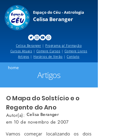
Espaço do Céu - Astrologia
Celisa Beranger
Celisa Beranger
|
Programa p/ Formação
Cursos Atuais
|
Compre Cursos
|
Compre Livros
Artigos
|
Horários de Verão
|
Contato
home
Artigos
O Mapa do Solstício e o
Regente do Ano
Celisa Beranger
Autor(a):
em
10 de novembro de 2007
Vamos começar localizando os dois 