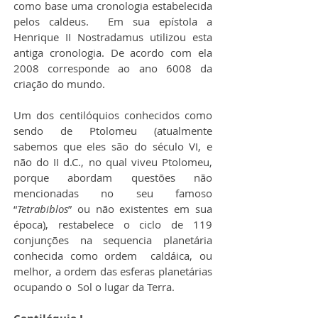
como base uma cronologia estabelecida 
pelos caldeus.  Em sua epístola a 
Henrique II Nostradamus utilizou esta 
antiga cronologia. De acordo com ela 
2008 corresponde ao ano 6008 da 
criação do mundo.
Um dos centilóquios conhecidos como 
sendo de Ptolomeu (atualmente 
sabemos que eles são do século VI, e 
não do II d.C., no qual viveu Ptolomeu, 
porque abordam questões não 
mencionadas no seu famoso 
“
Tetrabiblos
” ou não existentes em sua 
época), restabelece o ciclo de 119 
conjunções na sequencia planetária 
conhecida como ordem  caldáica, ou 
melhor, a ordem das esferas planetárias 
ocupando o  Sol o lugar da Terra.