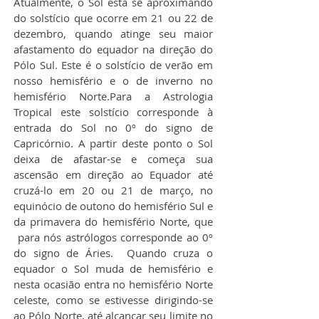
Atualmente, o Sol está se aproximando 
do solstício que ocorre em 21 ou 22 de 
dezembro, quando atinge seu maior 
afastamento do equador na direção do 
Pólo Sul. Este é o solstício de verão em 
nosso hemisfério e o de inverno no 
hemisfério Norte.Para a Astrologia 
Tropical este solstício corresponde à 
entrada do Sol no 0º do signo de 
Capricórnio. A partir deste ponto o Sol 
deixa de afastar-se e começa sua 
ascensão em direção ao Equador até 
cruzá-lo em 20 ou 21 de março, no 
equinócio de outono do hemisfério Sul e 
da primavera do hemisfério Norte, que 
 para nós astrólogos corresponde ao 0º 
do signo de Áries.  Quando cruza o 
equador o Sol muda de hemisfério e 
nesta ocasião entra no hemisfério Norte 
celeste, como se estivesse dirigindo-se 
ao Pólo Norte, até alcançar seu limite no 