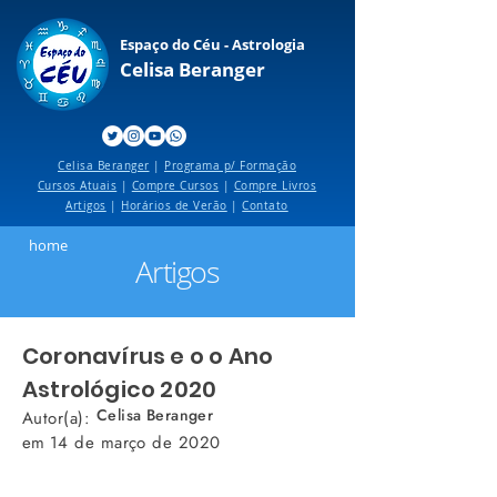
Espaço do Céu - Astrologia
Celisa Beranger
Celisa Beranger
|
Programa p/ Formação
Cursos Atuais
|
Compre Cursos
|
Compre Livros
Artigos
|
Horários de Verão
|
Contato
home
Artigos
Coronavírus e o o Ano
Astrológico 2020
Celisa Beranger
Autor(a):
em
14 de março de 2020