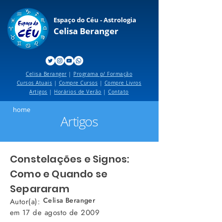
Espaço do Céu - Astrologia
Celisa Beranger
Celisa Beranger
|
Programa p/ Formação
Cursos Atuais
|
Compre Cursos
|
Compre Livros
Artigos
|
Horários de Verão
|
Contato
home
Artigos
Constelações e Signos:
Como e Quando se
Separaram
Celisa Beranger
Autor(a):
em
17 de agosto de 2009