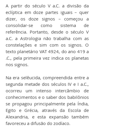
A partir do século V a.C. a divisão da 
eclíptica em doze partes iguais – quer 
dizer, os doze signos – começou a 
consolidar-se como sistema de 
referência. Portanto, desde o século V 
a.C. a Astrologia não trabalha com as 
constelações e sim com os signos. O 
texto planetário VAT 4924, do ano 419 a 
.C., pela primeira vez indica os planetas 
nos signos.
Na era selêucida, compreendida entre a 
segunda metade dos séculos IV e I a.C., 
ocorreu um intenso intercâmbio de 
conhecimentos e o saber dos babilônios 
se propagou principalmente pela Índia, 
Egito e Grécia, através da Escola de 
Alexandria, e esta expansão também 
favoreceu a difusão do zodíaco.