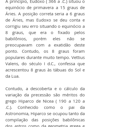
A princípio, Eudoxo ( 366 a .C.) situou o 
equinócio de primavera a 15 graus de 
Áries. A posição correta seria a 6 graus 
de Áries, mas Eudoxo se deu conta e 
corrigiu seu erro situando o equinócio a 
8 graus, que era o fixado pelos 
babilônios, porém eles não se 
preocupavam com a exatidão deste 
ponto. Contudo, os 8 graus foram 
populares durante muito tempo. Vettius 
Valens, do século I d.C., confessa que 
acrescentou 8 graus às tábuas do Sol e 
da Lua.
Contudo, a descoberta e o cálculo da 
variação da precessão são méritos do 
grego Hiparco de Nicea ( 190 a 120 a 
.C.). Conhecido como o pai da 
Astronomia, Hiparco se ocupou tanto da 
compilação das posições babilônicas 
dos astros como da geometria grega e 