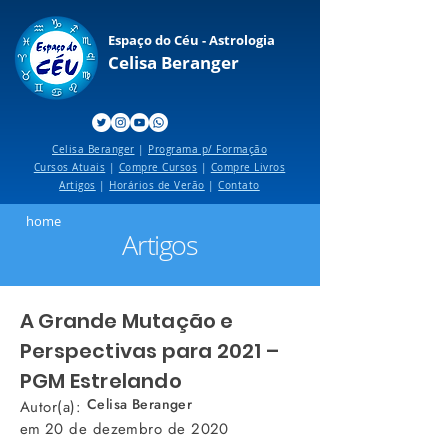
Espaço do Céu - Astrologia
Celisa Beranger
Celisa Beranger
|
Programa p/ Formação
Cursos Atuais
|
Compre Cursos
|
Compre Livros
Artigos
|
Horários de Verão
|
Contato
home
Artigos
A Grande Mutação e
Perspectivas para 2021 –
PGM Estrelando
Celisa Beranger
Autor(a):
em
20 de dezembro de 2020