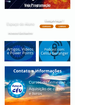
Veja Programação
Compre Aqui !
Espaço do Aluno
CURSOS
LIVROS
Acesso Exclusivo
Artigos, Vídeos
Podcast com:
e Power Points
Celisa Beranger
Contato e informações
Cursos do semestre
Aquisição de cursos
e livros