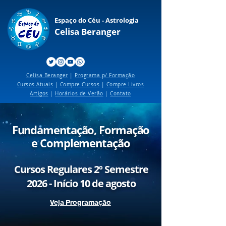
Espaço do Céu - Astrologia
Celisa Beranger
Celisa Beranger
|
Programa p/ Formação
Cursos Atuais
|
Compre Cursos
|
Compre Livros
Artigos
|
Horários de Verão
|
Contato
Fundamentação, Formação
e Complementação
Cursos Regulares
2
º Semestre
2026 - Início 10 de agosto
Veja Programação