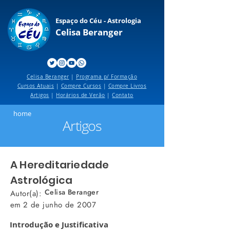
Espaço do Céu - Astrologia
Celisa Beranger
Celisa Beranger
|
Programa p/ Formação
Cursos Atuais
|
Compre Cursos
|
Compre Livros
Artigos
|
Horários de Verão
|
Contato
home
Artigos
A Hereditariedade
Astrológica
Celisa Beranger
Autor(a):
em
2 de junho de 2007
Introdução e Justificativa  